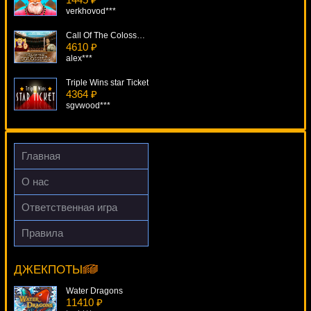
verkhovod***
Call Of The Colosseum
4610 ₽
alex***
Triple Wins star Ticket
4364 ₽
sgvwood***
The Great Ming Empire
2102 ₽
Cteb***
Главная
Builder Beaver
О нас
129 ₽
Gamer***
Ответственная игра
Pharaoh King
Правила
2311 ₽
Iron Man 2
ivan-lev***
11589 ₽
superman***
ДЖЕКПОТЫ
Water Dragons
11410 ₽