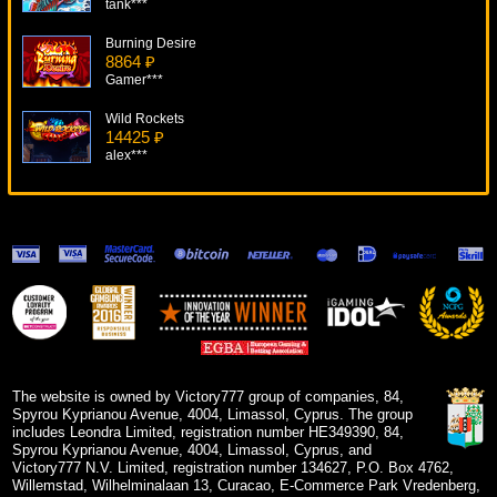
tank***
Burning Desire
8864 ₽
Gamer***
Wild Rockets
14425 ₽
alex***
Shoot!
18416 ₽
SmileLow***
Dragon Island
5657 ₽
verkhovod***
The Love Boat
7735 ₽
Egoistik***
The website is owned by Victory777 group of companies, 84,
Spyrou Kyprianou Avenue, 4004, Limassol, Cyprus. The group
includes Leondra Limited, registration number HE349390, 84,
Spyrou Kyprianou Avenue, 4004, Limassol, Cyprus, and
Victory777 N.V. Limited, registration number 134627, P.O. Box 4762,
Willemstad, Wilhelminalaan 13, Curacao, E-Commerce Park Vredenberg,