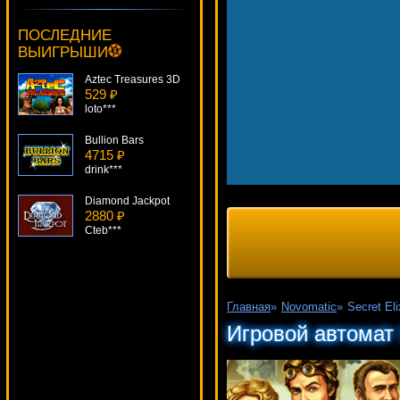
Fantastic Four
4693 ₽
ПОСЛЕДНИЕ
Panamer***
ВЫИГРЫШИ
Aztec Treasures 3D
529 ₽
loto***
Bullion Bars
4715 ₽
drink***
Diamond Jackpot
2880 ₽
Cteb***
Dr Love
162 ₽
Cteb***
Главная
»
Novomatic
»
Secret Eli
Fantasini: Master Of Mystery
Игровой автомат S
1517 ₽
SmileLow***
Pharaohs Tomb
4795 ₽