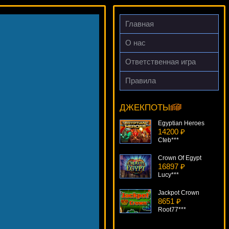
Главная
О нас
Ответственная игра
Правила
Planet Of The Apes
13213 ₽
Gamer***
ДЖЕКПОТЫ
Egyptian Heroes
14200 ₽
Cteb***
Crown Of Egypt
16897 ₽
Lucy***
Jackpot Crown
8651 ₽
Root77***
Dracula