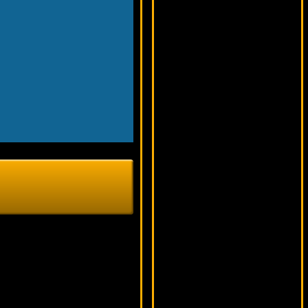
18030 ₽
beautif***
Hot Roller
12789 ₽
ivan-lev***
Dynasty
13912 ₽
Lucy***