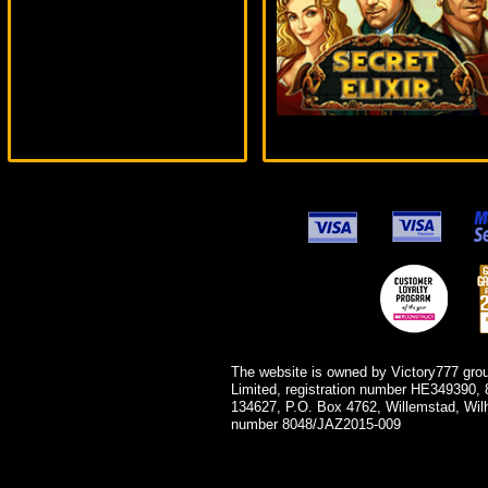
Serg***
The website is owned by Victory777 gro
Limited, registration number HE349390, 
134627, P.O. Box 4762, Willemstad, Wil
number 8048/JAZ2015-009