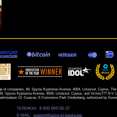
up of companies, 84, Spyrou Kyprianou Avenue, 4004, Limassol, Cyprus. The
84, Spyrou Kyprianou Avenue, 4004, Limassol, Cyprus, and Victory777 N.V. Li
helminalaan 13, Curacao, E-Commerce Park Vredenberg, authorized by Gover
ТЕЛЕФОН:
8 800 665-56-37
E-MAIL:
support@azino-tri-topora.top