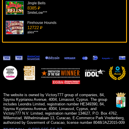
Jingle Bells
8385 ₽
SmileLow***
Firehouse Hounds
12722 ₽
alex***
Moorhuhn
19433 ₽
beautif***
Mini Roulette
15433 ₽
Egoistik***
Dragon's Wild Fire
18423 ₽
Cteb***
The website is owned by Victory777 group of companies, 84,
Spyrou Kyprianou Avenue, 4004, Limassol, Cyprus. The group
includes Leondra Limited, registration number HE349390, 84,
Spyrou Kyprianou Avenue, 4004, Limassol, Cyprus, and
Victory777 N.V. Limited, registration number 134627, P.O. Box 4762,
Willemstad, Wilhelminalaan 13, Curacao, E-Commerce Park Vredenberg,
authorized by Goverment of Curacao, license number 8048/JAZ2015-009