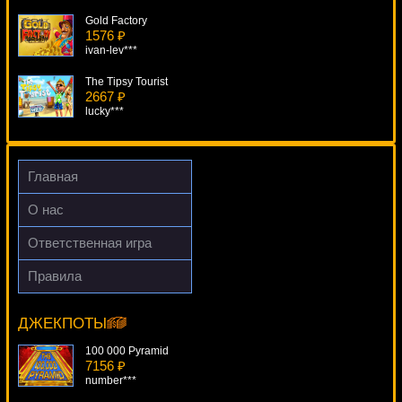
Gold Factory
1576 ₽
ivan-lev***
The Tipsy Tourist
2667 ₽
lucky***
Sultan's Gold
1092 ₽
sgvwood***
Главная
Always Hot
О нас
4422 ₽
Gamer***
Ответственная игра
Jacks Or Better
Правила
3360 ₽
Aquatica
sgvwood***
5870 ₽
number***
ДЖЕКПОТЫ
100 000 Pyramid
7156 ₽
number***