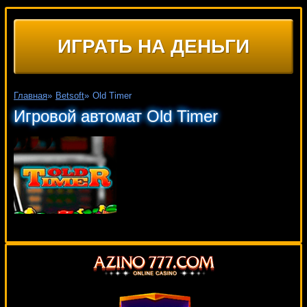
ИГРАТЬ НА ДЕНЬГИ
Главная
»
Betsoft
»
Old Timer
Игровой автомат Old Timer