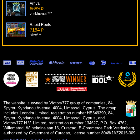
Arrival
6689 ₽
verkhovod***
Rapid Reels
7194 ₽
alex***
5 Reel Drive
19920 ₽
loto***
Frankenslot's Monster
9835 ₽
turen***
Crown And Anchor
10549 ₽
Deni***
The website is owned by Victory777 group of companies, 84,
Spyrou Kyprianou Avenue, 4004, Limassol, Cyprus. The group
includes Leondra Limited, registration number HE349390, 84,
Spyrou Kyprianou Avenue, 4004, Limassol, Cyprus, and
Victory777 N.V. Limited, registration number 134627, P.O. Box 4762,
Willemstad, Wilhelminalaan 13, Curacao, E-Commerce Park Vredenberg,
authorized by Goverment of Curacao, license number 8048/JAZ2015-009