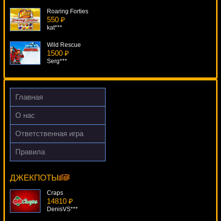
Roaring Forties
550 ₽
kat***
Wild Rescue
1500 ₽
Serg***
Balloonies
663 ₽
drink***
Главная
Cowboys & Aliens
О нас
2418 ₽
alex***
Ответственная игра
Just Jewels Deluxe
Правила
1739 ₽
Rock-N-Roller
Serg***
7593 ₽
lucky***
ДЖЕКПОТЫ
Craps
14810 ₽
DenisVS***