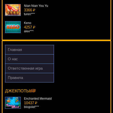
Nian Nian You Yu
3366 ₽
turen***
Keno
4257 ₽
alex***
Marilyn Monroe
3162 ₽
Egoistik***
Главная
Thunderfist
О нас
4383 ₽
Root77***
Ответственная игра
Star Attraction
Правила
2086 ₽
Red Lady
Root77***
10058 ₽
turen***
ДЖЕКПОТЫ
Enchanted Mermaid
10437 ₽
blogolet***