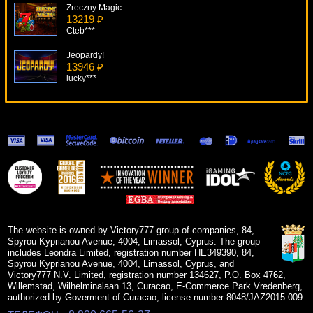
Zreczny Magic
13219 ₽
Cteb***
Jeopardy!
13946 ₽
lucky***
Crime Scene
10013 ₽
mgarkunov***
Super Dice
18246 ₽
alex***
Fortune Cookie
8315 ₽
Cteb***
The website is owned by Victory777 group of companies, 84,
Spyrou Kyprianou Avenue, 4004, Limassol, Cyprus. The group
includes Leondra Limited, registration number HE349390, 84,
Spyrou Kyprianou Avenue, 4004, Limassol, Cyprus, and
Victory777 N.V. Limited, registration number 134627, P.O. Box 4762,
Willemstad, Wilhelminalaan 13, Curacao, E-Commerce Park Vredenberg,
authorized by Goverment of Curacao, license number 8048/JAZ2015-009