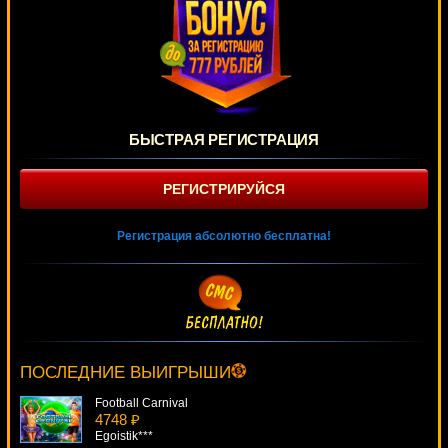
БЫСТРАЯ РЕГИСТРАЦИЯ
РЕГИСТРИРУЙСЯ
Регистрация абсолютно бесплатна!
Charms & Clovers
4028 ₽
turen***
ПОСЛЕДНИЕ ВЫИГРЫШИ
Football Carnival
4748 ₽
Egoistik***