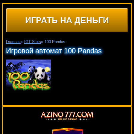
ИГРАТЬ НА ДЕНЬГИ
Главная
»
IGT Slots
»
100 Pandas
Игровой автомат 100 Pandas